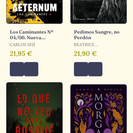
Los Caminantes Nº
Pedimos Sangre, no
04/06. Nueva
Perdón
Edición
CARLOS SISÍ
BEATRICE
GREEMWOOD
21,95 €
21,90 €