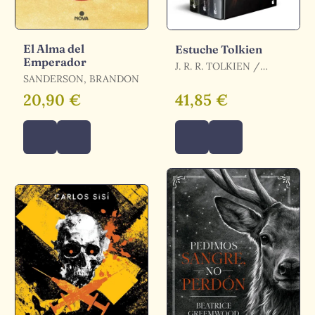
El Alma del
Estuche Tolkien
Emperador
J. R. R. TOLKIEN /
SANDERSON, BRANDON
TOLKIEN, J. R. R. /
TOLKIEN
20,90 €
41,85 €