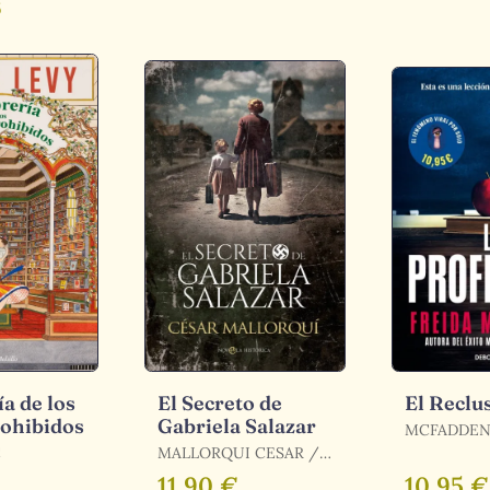
s
ía de los
El Secreto de
El Reclu
rohibidos
Gabriela Salazar
MCFADDEN,
C
MALLORQUI CESAR /
MALLORQUÍ, CÉSAR
11,90 €
10,95 €