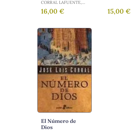
JOSÉ LUIS
CORRAL LAFUENTE,
JOSÉ LUIS
16,00 €
15,00 €
El Número de
Dios