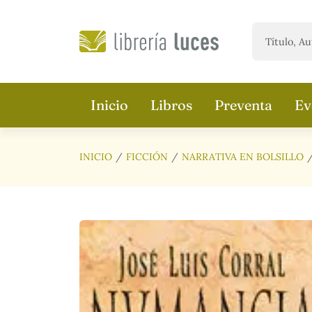
Saltar al contenido principal
Inicio
Libros
Preventa
Ev
INICIO
FICCIÓN
NARRATIVA EN BOLSILLO