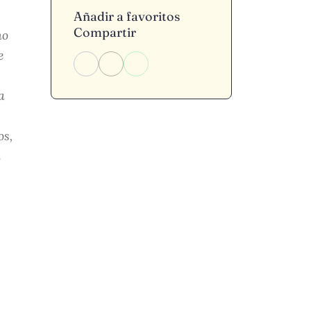
Añadir a favoritos
Compartir
no
e
a
os,
n