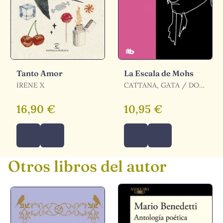
Tanto Amor
La Escala de Mohs
IRENE X
CATTANA, GATA / DON
IWANA / CATTANA,
GATA / DON IWANA,
16,90 €
10,95 €
DON IWANA
Otros libros del autor