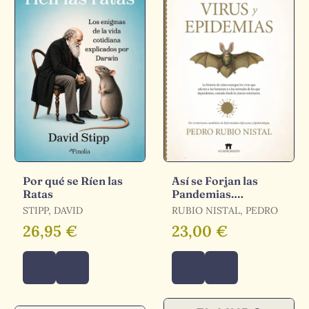
Por qué se Ríen las
Así se Forjan las
Ratas
Pandemias.
Animales, Virus y
STIPP, DAVID
RUBIO NISTAL, PEDRO
Epidemias
26,95 €
23,00 €