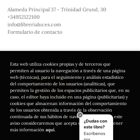
Alameda Principal 37 - Trinidad Grund, 30
+34952122100
info@librerialuces.com
Formulario de contacto
Este proyecto ha recibido una ayuda del Ministerio de
Cultura, a través de la Dirección General del Libro, del
Esta web utiliza cookies propias y de terceros que
Cómic y de la Lectura
permiten al usuario la navegación a través de una página
web (técnicas), para el seguimiento y análisis estadístico
del comportamiento de los usuarios (analíticas), que
permiten la gestión de los espacios publicitarios que, en su
caso, el editor haya incluido en una página (publicitarias) y
cookies que almacenan información del comportamiento
de los usuarios obtenida a través de la observación
continuada de sus hábitos de navegación. Si acepta este
aviso consideraremos que acepta su uso. Puede obtener
más información
aquí
.