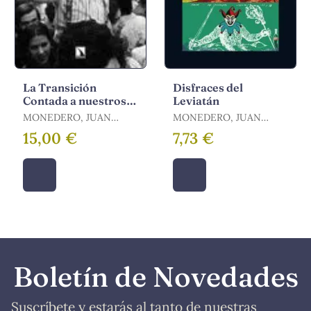
La Transición
Disfraces del
Contada a nuestros
Leviatán
Padres
MONEDERO, JUAN
MONEDERO, JUAN
CARLOS
CARLOS
15,00 €
7,73 €
Boletín de Novedades
Suscríbete y estarás al tanto de nuestras