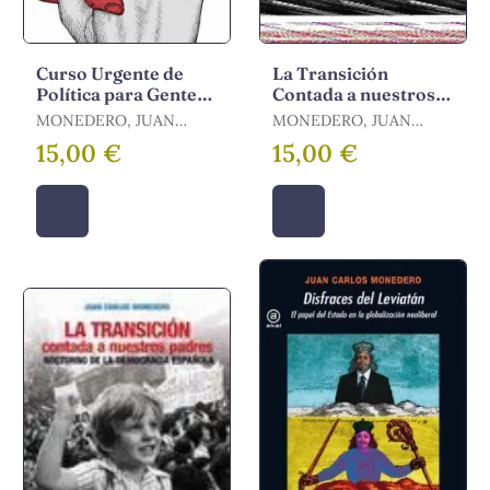
Curso Urgente de
La Transición
Política para Gente
Contada a nuestros
Decente
Padres
MONEDERO, JUAN
MONEDERO, JUAN
CARLOS
CARLOS
15,00 €
15,00 €