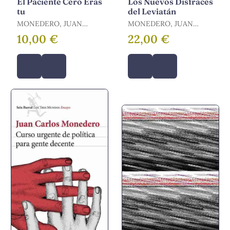
El Paciente Cero Eras
Los Nuevos Disfraces
tu
del Leviatán
MONEDERO, JUAN
MONEDERO, JUAN
CARLOS
CARLOS
10,00 €
22,00 €