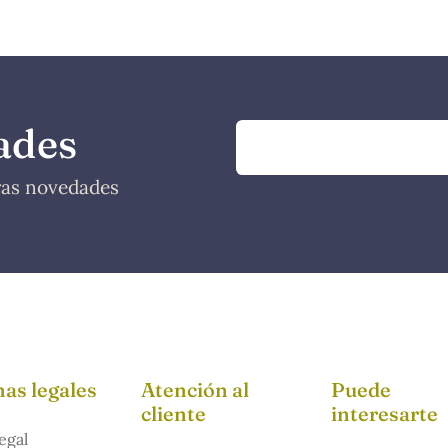
ades
tras novedades
as legales
Atención al
Puede
cliente
interesarte
egal