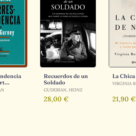
ndencia
Recuerdos de un
La Chica
rt
Soldado
VIRGINIA 
GIUFFRE
AN
GUDERIAN, HEINZ
28,00 €
21,90 €