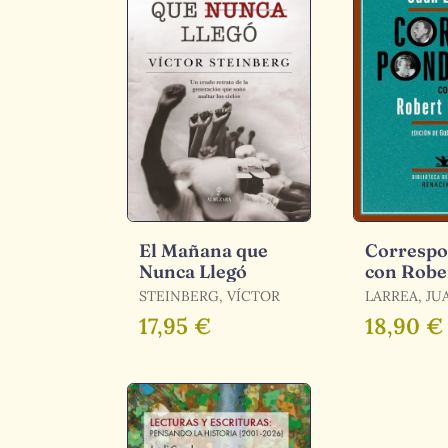
El Mañana que
Correspo
Nunca Llegó
con Robe
Gurney
STEINBERG, VÍCTOR
LARREA, JU
17,95 €
18,90 €