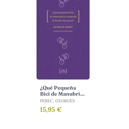
¿Qué Pequeña
Bici de Manubrio
Cromado Al
PEREC, GEORGES
Fondo del Patio?
15,95 €