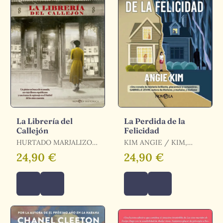
La Librería del
La Perdida de la
Callejón
Felicidad
HURTADO MARJALIZO
KIM ANGIE / KIM,
MANUEL / HURTADO
ANGIE
24,90 €
24,90 €
MARJALIZO, MANUEL