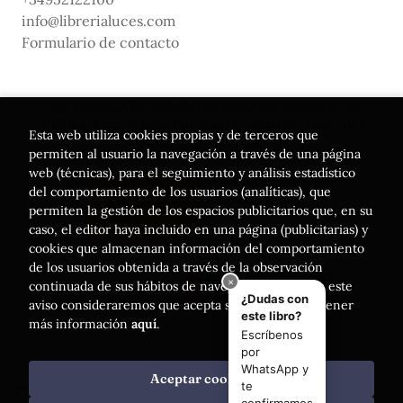
info@librerialuces.com
Formulario de contacto
Este proyecto ha recibido una ayuda del Ministerio de
Cultura, a través de la Dirección General del Libro, del
Esta web utiliza cookies propias y de terceros que
Cómic y de la Lectura
permiten al usuario la navegación a través de una página
web (técnicas), para el seguimiento y análisis estadístico
del comportamiento de los usuarios (analíticas), que
permiten la gestión de los espacios publicitarios que, en su
caso, el editor haya incluido en una página (publicitarias) y
cookies que almacenan información del comportamiento
de los usuarios obtenida a través de la observación
continuada de sus hábitos de navegación. Si acepta este
aviso consideraremos que acepta su uso. Puede obtener
más información
aquí
.
Aceptar cookies
2026 ©
Librería Luces
. Todos los Derechos Reservados |