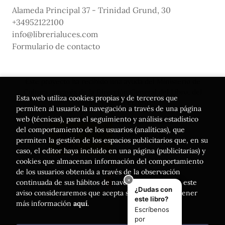
Alameda Principal 37 - Trinidad Grund, 30
+34952122100
info@librerialuces.com
Formulario de contacto
Este proyecto ha recibido una ayuda del Ministerio de
Cultura, a través de la Dirección General del Libro, del
Esta web utiliza cookies propias y de terceros que
Cómic y de la Lectura
permiten al usuario la navegación a través de una página
web (técnicas), para el seguimiento y análisis estadístico
del comportamiento de los usuarios (analíticas), que
permiten la gestión de los espacios publicitarios que, en su
caso, el editor haya incluido en una página (publicitarias) y
cookies que almacenan información del comportamiento
de los usuarios obtenida a través de la observación
continuada de sus hábitos de navegación. Si acepta este
aviso consideraremos que acepta su uso. Puede obtener
más información
aquí
.