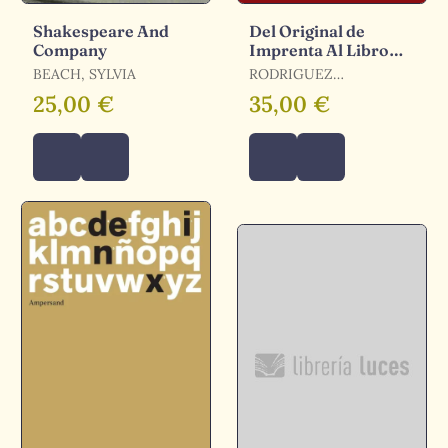
Shakespeare And
Del Original de
Company
Imprenta Al Libro
Impreso Antiguo
BEACH, SYLVIA
RODRIGUEZ
RODRIGUEZ, BEGO¥A
25,00 €
35,00 €