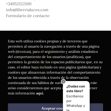
+34952122100
info@librerialuces.com
Formulario de contacto
Este proyecto ha recibido una ayuda del Ministerio de
Cultura, a través de la Dirección General del Libro, del
Esta web utiliza cookies propias y de terceros que
Cómic y de la Lectura
permiten al usuario la navegación a través de una página
web (técnicas), para el seguimiento y análisis estadístico
del comportamiento de los usuarios (analíticas), que
permiten la gestión de los espacios publicitarios que, en su
caso, el editor haya incluido en una página (publicitarias) y
cookies que almacenan información del comportamiento
de los usuarios obtenida a través de la observación
continuada de sus hábitos de navegación. Si acepta este
aviso consideraremos que acepta su uso. Puede obtener
más información
aquí
.
Aceptar cookies