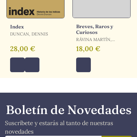
Breves, Raros y
Index
Curiosos
DUNCAN, DENNIS
RÁVINA MARTÍN,
MANUEL
28,00 €
18,00 €
Boletín de Novedades
Suscríbete y estarás al tanto de nuestras
novedades