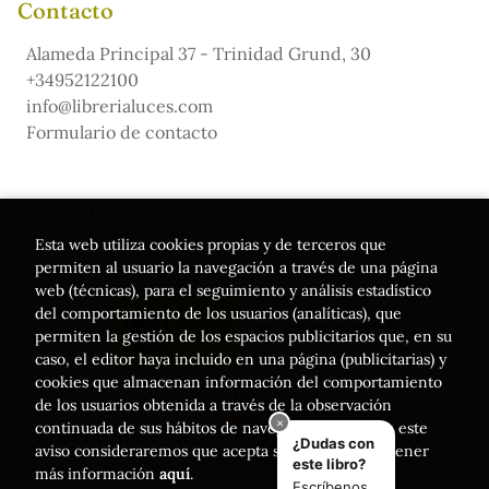
Contacto
Alameda Principal 37 - Trinidad Grund, 30
+34952122100
info@librerialuces.com
Formulario de contacto
Este proyecto ha recibido una ayuda del Ministerio de
Cultura, a través de la Dirección General del Libro, del
Esta web utiliza cookies propias y de terceros que
Cómic y de la Lectura
permiten al usuario la navegación a través de una página
web (técnicas), para el seguimiento y análisis estadístico
del comportamiento de los usuarios (analíticas), que
permiten la gestión de los espacios publicitarios que, en su
caso, el editor haya incluido en una página (publicitarias) y
cookies que almacenan información del comportamiento
de los usuarios obtenida a través de la observación
continuada de sus hábitos de navegación. Si acepta este
aviso consideraremos que acepta su uso. Puede obtener
más información
aquí
.