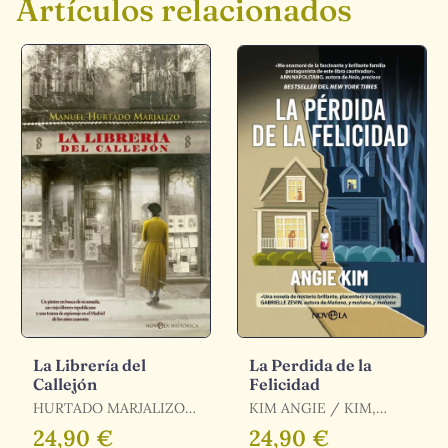
Artículos relacionados
La Librería del
La Perdida de la
Callejón
Felicidad
HURTADO MARJALIZO
KIM ANGIE / KIM,
MANUEL / HURTADO
ANGIE
24,90 €
24,90 €
MARJALIZO, MANUEL