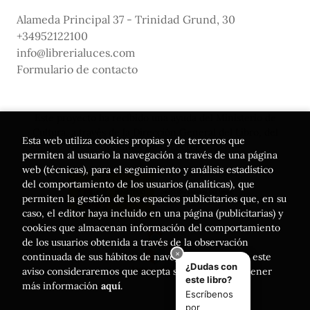
Alameda Principal 37 - Trinidad Grund, 30
+34952122100
info@librerialuces.com
Formulario de contacto
Este proyecto ha recibido una ayuda del Ministerio de
Cultura, a través de la Dirección General del Libro, del
Esta web utiliza cookies propias y de terceros que
Cómic y de la Lectura
permiten al usuario la navegación a través de una página
web (técnicas), para el seguimiento y análisis estadístico
del comportamiento de los usuarios (analíticas), que
permiten la gestión de los espacios publicitarios que, en su
caso, el editor haya incluido en una página (publicitarias) y
cookies que almacenan información del comportamiento
de los usuarios obtenida a través de la observación
continuada de sus hábitos de navegación. Si acepta este
aviso consideraremos que acepta su uso. Puede obtener
más información
aquí
.