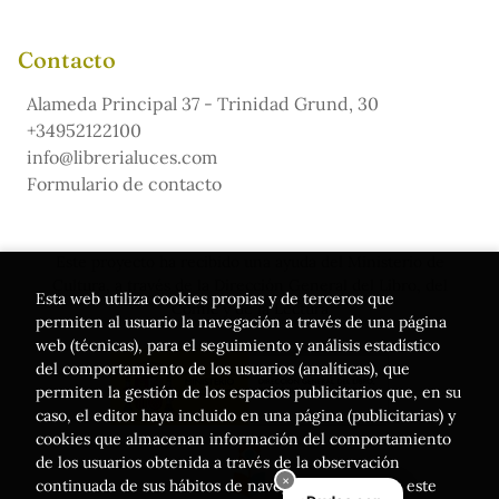
Contacto
Alameda Principal 37 - Trinidad Grund, 30
+34952122100
info@librerialuces.com
Formulario de contacto
Este proyecto ha recibido una ayuda del Ministerio de
Cultura, a través de la Dirección General del Libro, del
Esta web utiliza cookies propias y de terceros que
Cómic y de la Lectura
permiten al usuario la navegación a través de una página
web (técnicas), para el seguimiento y análisis estadístico
del comportamiento de los usuarios (analíticas), que
permiten la gestión de los espacios publicitarios que, en su
caso, el editor haya incluido en una página (publicitarias) y
cookies que almacenan información del comportamiento
de los usuarios obtenida a través de la observación
continuada de sus hábitos de navegación. Si acepta este