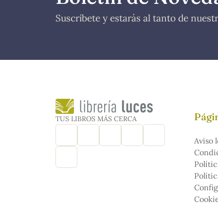
Suscríbete y estarás al tanto de nues
Págin
TUS LIBROS MÁS CERCA
Aviso l
Condic
Políti
Políti
Config
Cooki