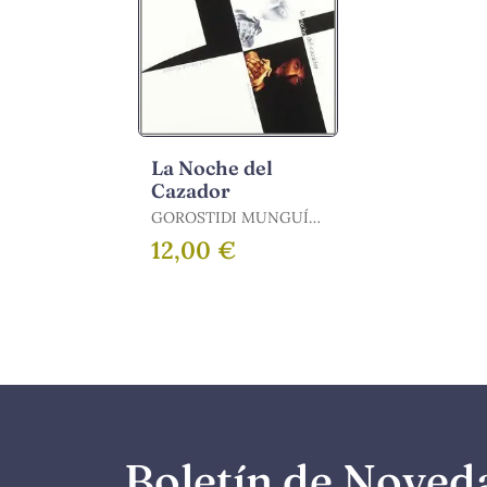
La Noche del
Cazador
GOROSTIDI MUNGUÍA,
JUAN
12,00 €
Boletín de Noved