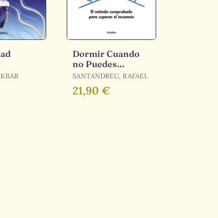
dad
Dormir Cuando
no Puedes
Dormir
AKBAR
SANTANDREU, RAFAEL
21,90 €