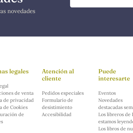
tras novedades
as legales
Atención al
Puede
cliente
interesarte
egal
iones de venta
Pedidos especiales
Eventos
ca de privacidad
Formulario de
Novedades
ca de Cookies
desistimiento
destacadas sem
uración de
Accesibilidad
Los libreros de
es
estamos leyendo
Los libros de n