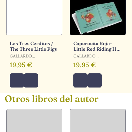
Los Tres Cerditos /
Caperucita Roja-
The Three Little Pigs
Little Red Riding Hoo
Cas-Ing
GALLARDO
GALLARDO
SANCHEZ,PEDRO
SANCHEZ,PEDRO
19,95 €
19,95 €
Otros libros del autor