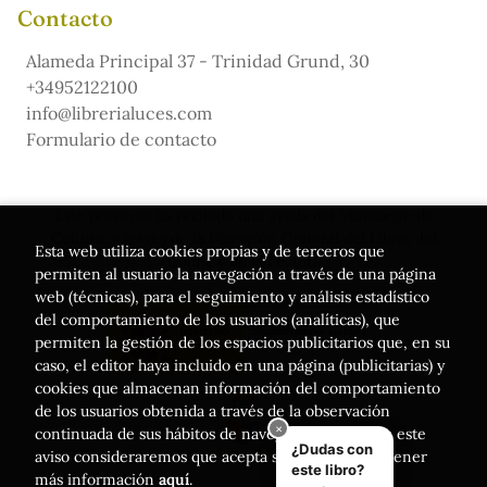
Contacto
Alameda Principal 37 - Trinidad Grund, 30
+34952122100
info@librerialuces.com
Formulario de contacto
Este proyecto ha recibido una ayuda del Ministerio de
Cultura, a través de la Dirección General del Libro, del
Esta web utiliza cookies propias y de terceros que
Cómic y de la Lectura
permiten al usuario la navegación a través de una página
web (técnicas), para el seguimiento y análisis estadístico
del comportamiento de los usuarios (analíticas), que
permiten la gestión de los espacios publicitarios que, en su
caso, el editor haya incluido en una página (publicitarias) y
cookies que almacenan información del comportamiento
de los usuarios obtenida a través de la observación
continuada de sus hábitos de navegación. Si acepta este
aviso consideraremos que acepta su uso. Puede obtener
más información
aquí
.