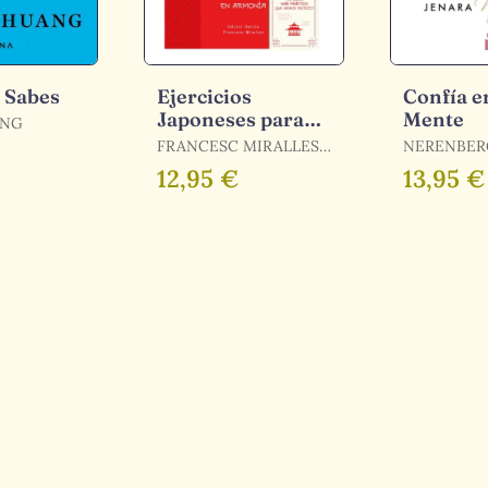
a Sabes
Ejercicios
Confía e
Japoneses para
Mente
ANG
Vivir en Armonía.
FRANCESC MIRALLES,
NERENBER
Más Allá del Ikigai
HÉCTOR GARCÍA
12,95 €
13,95 €