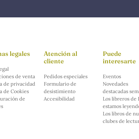
as legales
Atención al
Puede
cliente
interesarte
egal
iones de venta
Pedidos especiales
Eventos
ca de privacidad
Formulario de
Novedades
ca de Cookies
desistimiento
destacadas sem
uración de
Accesibilidad
Los libreros de
es
estamos leyendo
Los libros de n
clubes de lectu