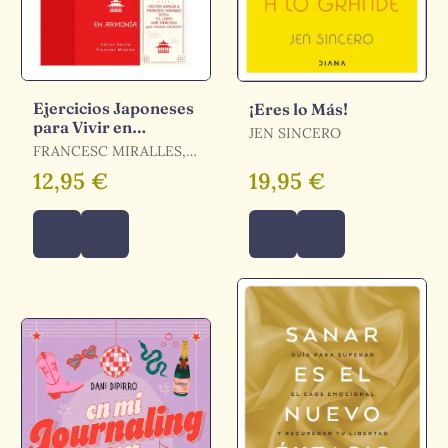
Ejercicios Japoneses
¡Eres lo Más!
para Vivir en
JEN SINCERO
Armonía. Más Allá
FRANCESC MIRALLES,
del Ikigai
HÉCTOR GARCÍA
12,95 €
19,95 €