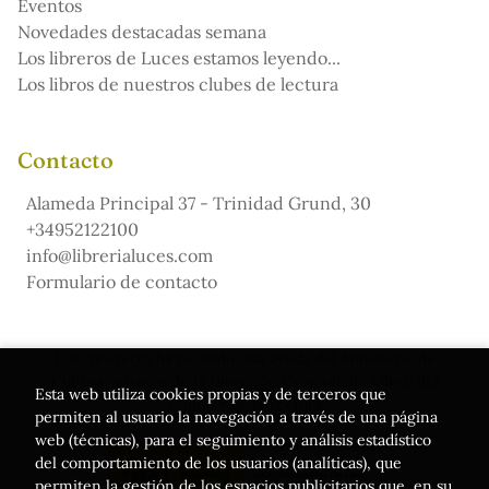
Eventos
Novedades destacadas semana
Los libreros de Luces estamos leyendo...
Los libros de nuestros clubes de lectura
Contacto
Alameda Principal 37 - Trinidad Grund, 30
+34952122100
info@librerialuces.com
Formulario de contacto
Este proyecto ha recibido una ayuda del Ministerio de
Cultura, a través de la Dirección General del Libro, del
Esta web utiliza cookies propias y de terceros que
Cómic y de la Lectura
permiten al usuario la navegación a través de una página
web (técnicas), para el seguimiento y análisis estadístico
del comportamiento de los usuarios (analíticas), que
permiten la gestión de los espacios publicitarios que, en su