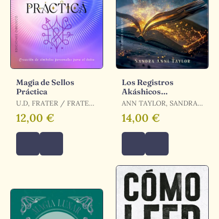
Magia de Sellos
Los Registros
Práctica
Akáshicos
Simplificados
U.D, FRATER / FRATER,
ANN TAYLOR, SANDRA
T
/ TAYLOR, SANDRA
12,00 €
14,00 €
ANNE