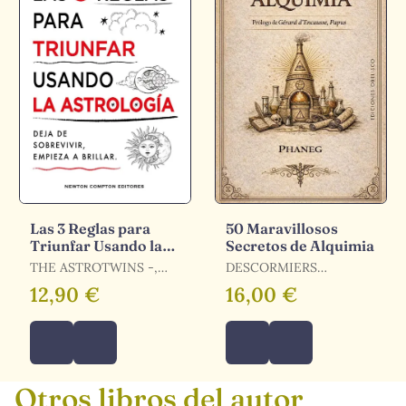
Las 3 Reglas para
50 Maravillosos
Triunfar Usando la
Secretos de Alquimia
Astrología
THE ASTROTWINS -,
DESCORMIERS
THE ASTROTWINS -
PHANEG, GEORGES
12,90 €
16,00 €
Otros libros del autor