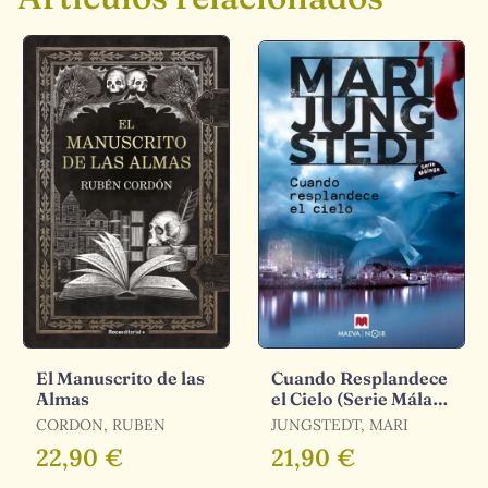
El Manuscrito de las
Cuando Resplandece
Almas
el Cielo (Serie Málaga
3)
CORDON, RUBEN
JUNGSTEDT, MARI
22,90 €
21,90 €