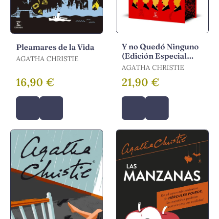
Y no Quedó Ninguno
Pleamares de la Vida
(Edición Especial
AGATHA CHRISTIE
Cantos Tintados)
AGATHA CHRISTIE
16,90 €
21,90 €