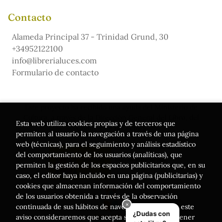
Contacto
Alameda Principal 37 - Trinidad Grund, 30
+34952122100
info@librerialuces.com
Formulario de contacto
Este proyecto ha recibido una ayuda del Ministerio de
Cultura, a través de la Dirección General del Libro, del
Esta web utiliza cookies propias y de terceros que
Cómic y de la Lectura
permiten al usuario la navegación a través de una página
web (técnicas), para el seguimiento y análisis estadístico
del comportamiento de los usuarios (analíticas), que
permiten la gestión de los espacios publicitarios que, en su
caso, el editor haya incluido en una página (publicitarias) y
cookies que almacenan información del comportamiento
de los usuarios obtenida a través de la observación
continuada de sus hábitos de navegación. Si acepta este
aviso consideraremos que acepta su uso. Puede obtener