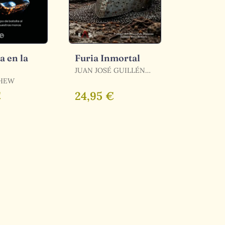
a en la
Furia Inmortal
JUAN JOSÉ GUILLÉN
one
ARANDA / GUILLÉN
HEW
ARANDA, JUAN JOSÉ
€
24,95 €