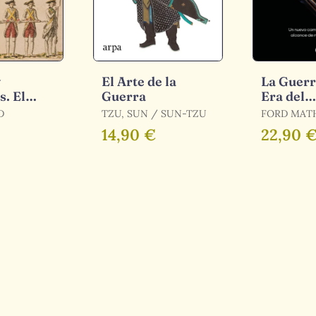
y
El Arte de la
La Guerr
. El
Guerra
Era del
Español
Smartph
D
TZU, SUN / SUN-TZU
FORD MAT
o Xviii
14,90 €
22,90 