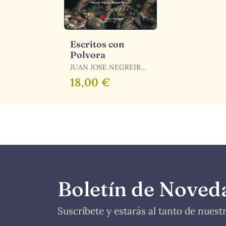
Escritos con
Polvora
JUAN JOSE NEGREIRA
PARETS
18,00 €
Boletín de Noved
Suscríbete y estarás al tanto de nues