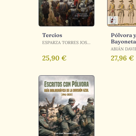
Tercios
Pólvora 
Bayonetas
ESPARZA TORRES JOSE
Ejército 
JAVIER / ESPARZA,
ABIÁN DAVI
JOSÉ JAVIER
en el Sigl
25,90 €
27,96 €