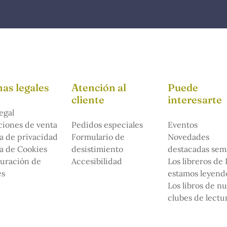
as legales
Atención al
Puede
cliente
interesarte
egal
iones de venta
Pedidos especiales
Eventos
ca de privacidad
Formulario de
Novedades
ca de Cookies
desistimiento
destacadas sem
uración de
Accesibilidad
Los libreros de
es
estamos leyendo
Los libros de n
clubes de lectu