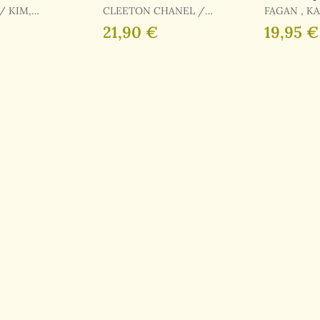
Fuentes
CLEETON CHANEL /
FAGAN , K
CHANEL CLEETON
21,90 €
19,95 €