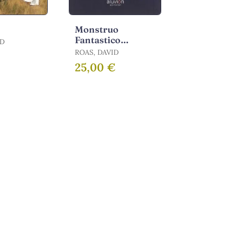
Monstruo
Fantastico
ID
Visiones y
ROAS, DAVID
Perspectivas
€
25,00 €