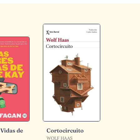
 Vidas de
Cortocircuito
y
WOLF HAAS