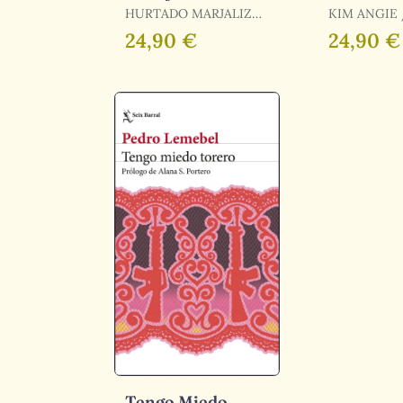
HURTADO MARJALIZO
KIM ANGIE / KIM,
MANUEL / HURTADO
ANGIE
24,90 €
24,90 €
MARJALIZO, MANUEL
Tengo Miedo