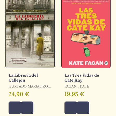
La Librería del
Las Tres Vidas de
Callejón
Cate Kay
HURTADO MARJALIZO
FAGAN , KATE
MANUEL / HURTADO
24,90 €
19,95 €
MARJALIZO, MANUEL