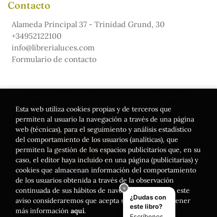
Contacto
Alameda Principal 37 - Trinidad Grund, 30
+34952122100
info@librerialuces.com
Formulario de contacto
Este proyecto ha recibido una ayuda del Ministerio de
Cultura, a través de la Dirección General del Libro, del
Esta web utiliza cookies propias y de terceros que
Cómic y de la Lectura
permiten al usuario la navegación a través de una página
web (técnicas), para el seguimiento y análisis estadístico
del comportamiento de los usuarios (analíticas), que
permiten la gestión de los espacios publicitarios que, en su
caso, el editor haya incluido en una página (publicitarias) y
cookies que almacenan información del comportamiento
de los usuarios obtenida a través de la observación
continuada de sus hábitos de navegación. Si acepta este
aviso consideraremos que acepta su uso. Puede obtener
más información
aquí
.