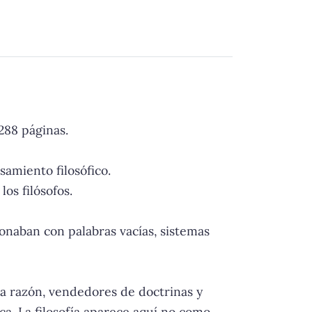
 288 páginas.
amiento filosófico.
os filósofos.
ionaban con palabras vacías, sistemas
la razón, vendedores de doctrinas y
a. La filosofía aparece aquí no como