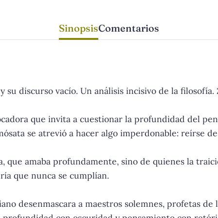
Sinopsis
Comentarios
 y su discurso vacío. Un análisis incisivo de la filosofía.
cadora que invita a cuestionar la profundidad del pens
ósata se atrevió a hacer algo imperdonable: reírse de l
ofía, que amaba profundamente, sino de quienes la traic
ría que nunca se cumplían.
Luciano desenmascara a maestros solemnes, profetas de 
 profundidad con oscuridad y pensamiento con retóric