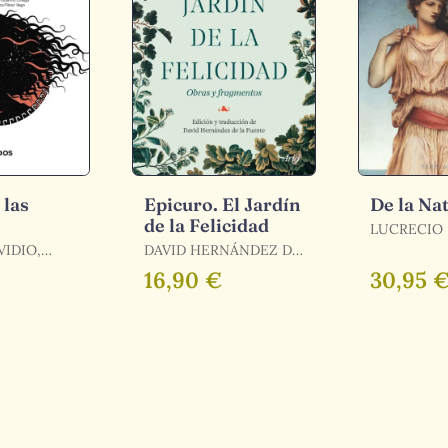
 las
Epicuro. El Jardín
De la Na
de la Felicidad
LUCRECIO
DAVID HERNÁNDEZ DE
LA FUENTE, EPICURO
16,90 €
30,95 
/ HERNÁNDEZ DE LA
FUENTE, DAVID /
EPICURO