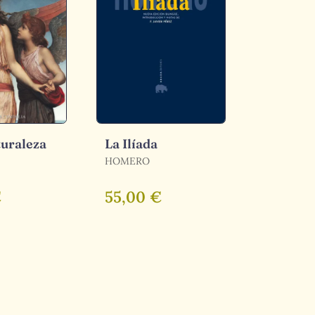
turaleza
La Ilíada
HOMERO
€
55,00 €