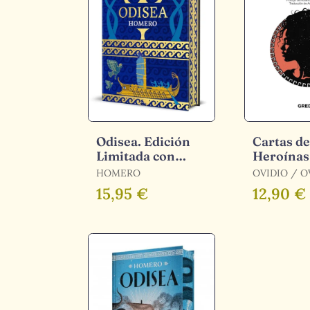
Odisea. Edición
Cartas de
Limitada con
Heroínas
Cantos Decorados
HOMERO
OVIDIO / OVIDIO,
OVIDIO
15,95 €
12,90 €