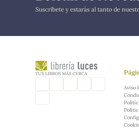
Suscríbete y estarás al tanto de nues
Págin
TUS LIBROS MÁS CERCA
Aviso l
Condic
Políti
Políti
Config
Cooki