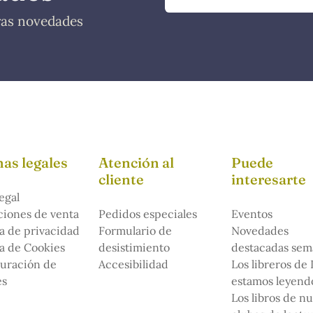
tras novedades
as legales
Atención al
Puede
cliente
interesarte
egal
iones de venta
Pedidos especiales
Eventos
ca de privacidad
Formulario de
Novedades
ca de Cookies
desistimiento
destacadas sem
uración de
Accesibilidad
Los libreros de
es
estamos leyendo
Los libros de n