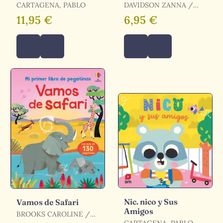
Libro 7
CARTAGENA, PABLO
DAVIDSON ZANNA /
DAVIDSON, ZANNA
11,95 €
6,95 €
Nic. nico y Sus
Vamos de Safari
Amigos
BROOKS CAROLINE /