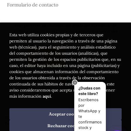
Formulario de contacto
Este proyecto ha recibido una ayuda del Ministerio de
Cultura, a través de la Dirección General del Libro, del
Esta web utiliza cookies propias y de terceros que
Cómic y de la Lectura
permiten al usuario la navegación a través de una página
web (técnicas), para el seguimiento y análisis estadístico
del comportamiento de los usuarios (analíticas), que
permiten la gestión de los espacios publicitarios que, en su
caso, el editor haya incluido en una página (publicitarias) y
cookies que almacenan información del comportamiento
de los usuarios obtenida a través de la observación
continuada de sus hábitos de navegación. Si acepta este
aviso consideraremos que acepta su uso. Puede obtener
más información
aquí
.
Aceptar cookies
2026 ©
Librería Luces
. Todos los Derechos Reservados |
Trevenque Group
Rechazar cookies