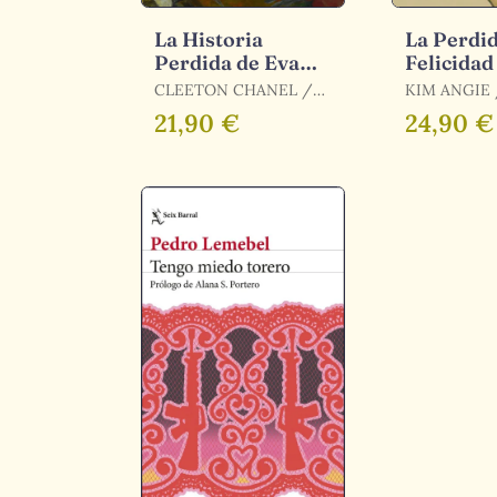
La Historia
La Perdid
Perdida de Eva
Felicidad
Fuentes
CLEETON CHANEL /
KIM ANGIE / KIM,
CHANEL CLEETON
ANGIE
21,90 €
24,90 €