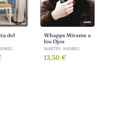
ta del
Whapps Mirame a
los Ojos
ANDREU
MARTÍN, ANDREU
€
13,50 €