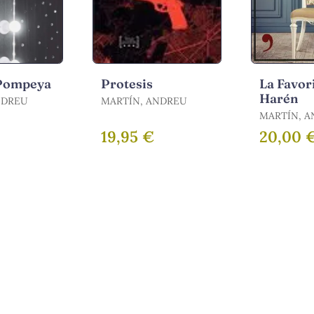
 Pompeya
Protesis
La Favori
Harén
NDREU
MARTÍN, ANDREU
MARTÍN, 
19,95 €
20,00 