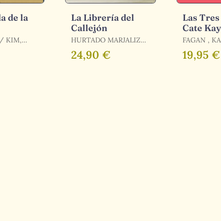
a de la
La Librería del
Las Tres
Callejón
Cate Ka
HURTADO MARJALIZO
FAGAN , K
MANUEL / HURTADO
24,90 €
19,95 €
MARJALIZO, MANUEL