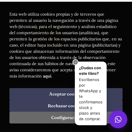
Este proyecto ha recibido una ayuda del Ministerio de
Cultura, a través de la Dirección General del Libro, del
Esta web utiliza cookies propias y de terceros que
Cómic y de la Lectura
permiten al usuario la navegación a través de una página
web (técnicas), para el seguimiento y análisis estadístico
del comportamiento de los usuarios (analíticas), que
permiten la gestión de los espacios publicitarios que, en su
caso, el editor haya incluido en una página (publicitarias) y
cookies que almacenan información del comportamiento
de los usuarios obtenida a través de la observación
continuada de sus hábitos de navegación. Si acepta este
aviso consideraremos que acepta su uso. Puede obtener
más información
aquí
.
Aceptar cookies
2026 ©
Librería Luces
. Todos los Derechos Reservados |
Trevenque Group
Rechazar cookies
Configuración