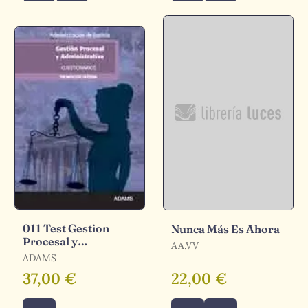
011 Test Gestion
Nunca Más Es Ahora
Procesal y
AA.VV
Administrativa
ADAMS
Administracion de....
37,00 €
22,00 €