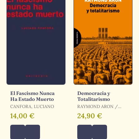
El Fascismo Nunca
Democracia y
Ha Estado Muerto
Totalitarismo
CANFORA, LUCIANO
RAYMOND ARON /
ARON, RAYMOND /
14,00 €
24,90 €
ARON , RAYMOND