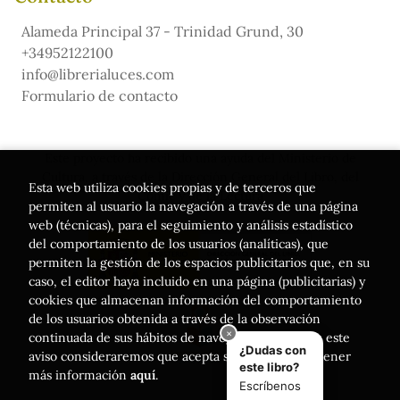
Alameda Principal 37 - Trinidad Grund, 30
+34952122100
info@librerialuces.com
Formulario de contacto
Este proyecto ha recibido una ayuda del Ministerio de
Cultura, a través de la Dirección General del Libro, del
Esta web utiliza cookies propias y de terceros que
Cómic y de la Lectura
permiten al usuario la navegación a través de una página
web (técnicas), para el seguimiento y análisis estadístico
del comportamiento de los usuarios (analíticas), que
permiten la gestión de los espacios publicitarios que, en su
caso, el editor haya incluido en una página (publicitarias) y
cookies que almacenan información del comportamiento
de los usuarios obtenida a través de la observación
continuada de sus hábitos de navegación. Si acepta este
aviso consideraremos que acepta su uso. Puede obtener
más información
aquí
.