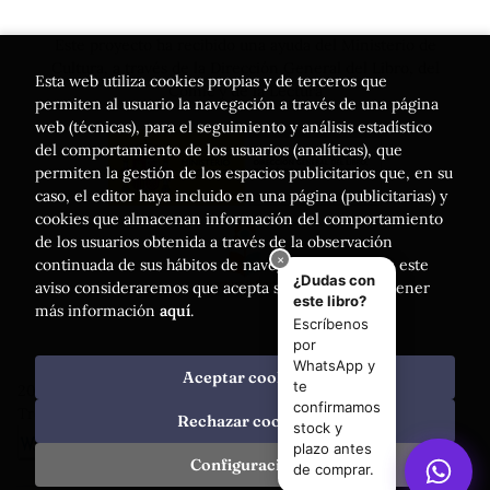
Este proyecto ha recibido una ayuda del Ministerio de
Cultura, a través de la Dirección General del Libro, del
Esta web utiliza cookies propias y de terceros que
Cómic y de la Lectura
permiten al usuario la navegación a través de una página
web (técnicas), para el seguimiento y análisis estadístico
del comportamiento de los usuarios (analíticas), que
permiten la gestión de los espacios publicitarios que, en su
caso, el editor haya incluido en una página (publicitarias) y
cookies que almacenan información del comportamiento
de los usuarios obtenida a través de la observación
continuada de sus hábitos de navegación. Si acepta este
aviso consideraremos que acepta su uso. Puede obtener
más información
aquí
.
Aceptar cookies
2026 ©
Librería Luces
. Todos los Derechos Reservados |
Trevenque Group
Rechazar cookies
Configuración