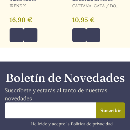
IRENE X
CATTANA, GATA / DON
IWANA / CATTANA,
GATA / DON IWANA,
16,90 €
10,95 €
DON IWANA
Boletín de Novedades
Suscríbete y estarás al tanto de nuestras
novedades
He leído y acepto la Política de privacidad