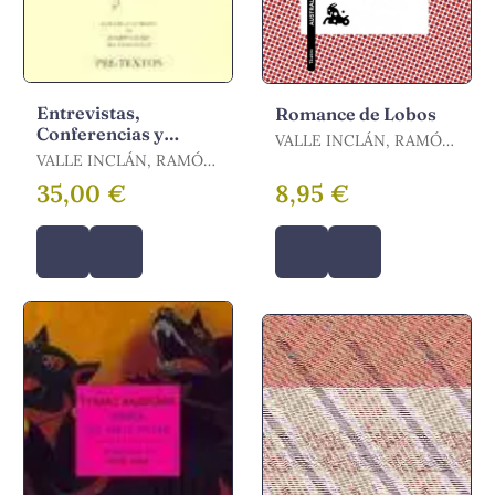
Entrevistas,
Romance de Lobos
Conferencias y
VALLE INCLÁN, RAMÓN
Cartas
VALLE INCLÁN, RAMÓN
MARÍA DEL
MARÍA DEL
35,00 €
8,95 €