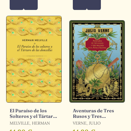
El Paraíso de los
Aventuras de Tres
Solteros y el Tártaro
Rusos y Tres
de las Doncellas
Ingleses en el África
MELVILLE, HERMAN
VERNE, JULIO
Austral