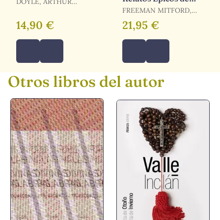
DOYLE, ARTHUR
Samuráis
CONAN
FREEMAN MITFORD,
ALGERNON B. /
14,90 €
21,95 €
KIKUCHI, KA /
KIKUCHI, KAN /
MIYAMORI, ASATARO /
OZAKI, YEI THEODORA
/ MITFORD, A.B.
Otros libros del autor