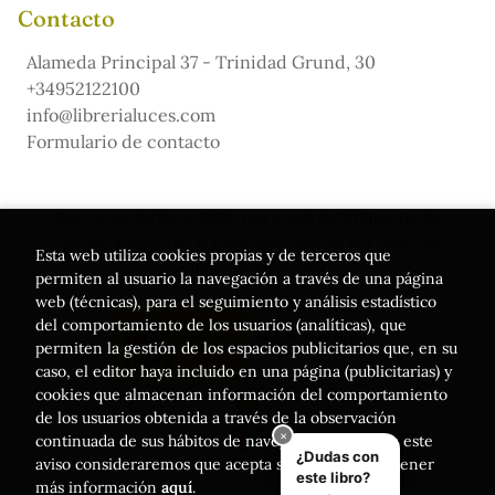
Contacto
Alameda Principal 37 - Trinidad Grund, 30
+34952122100
info@librerialuces.com
Formulario de contacto
Este proyecto ha recibido una ayuda del Ministerio de
Cultura, a través de la Dirección General del Libro, del
Esta web utiliza cookies propias y de terceros que
Cómic y de la Lectura
permiten al usuario la navegación a través de una página
web (técnicas), para el seguimiento y análisis estadístico
del comportamiento de los usuarios (analíticas), que
permiten la gestión de los espacios publicitarios que, en su
caso, el editor haya incluido en una página (publicitarias) y
cookies que almacenan información del comportamiento
de los usuarios obtenida a través de la observación
continuada de sus hábitos de navegación. Si acepta este
aviso consideraremos que acepta su uso. Puede obtener
más información
aquí
.