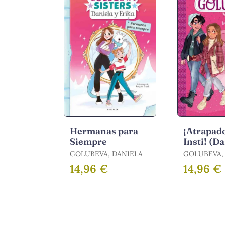
Hermanas para
¡Atrapado
Siempre
Insti! (D
Golubeva
GOLUBEVA, DANIELA
GOLUBEVA,
14,96 €
14,96 €