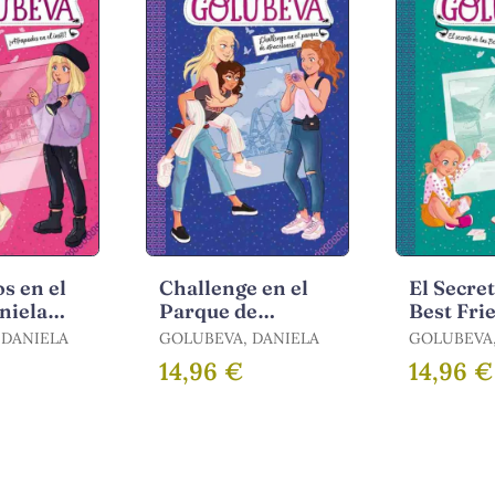
s en el
Challenge en el
El Secret
aniela
Parque de
Best Fri
 4)
Atracciones
(Daniela
 DANIELA
GOLUBEVA, DANIELA
GOLUBEVA,
(Daniela
Golubeva
14,96 €
14,96 €
Golubeva 3)