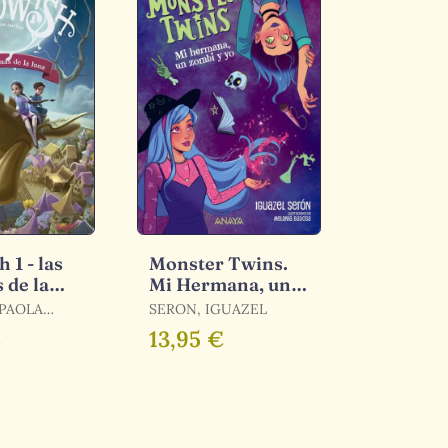
 1 - las
Monster Twins.
 de la
Mi Hermana, un
Zombi y yo
 PAOLA
SERON, IGUAZEL
€
13,95 €