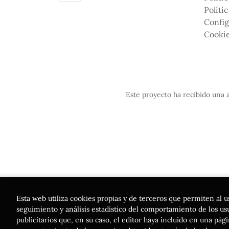
Políti
Config
Cooki
Este proyecto ha recibido una a
Esta web utiliza cookies propias y de terceros que permiten al u
seguimiento y análisis estadístico del comportamiento de los usua
publicitarios que, en su caso, el editor haya incluido en una pá
2026 ©
Librería Luces
. Todos los Derechos Reserv