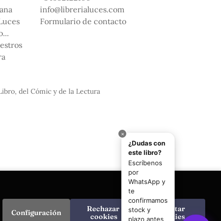
ana
info@librerialuces.com
 Luces
Formulario de contacto
...
uestros
ra
Libro, del Cómic y de la Lectura
Rechazar 
Aceptar 
Configuración
cookies
cookies