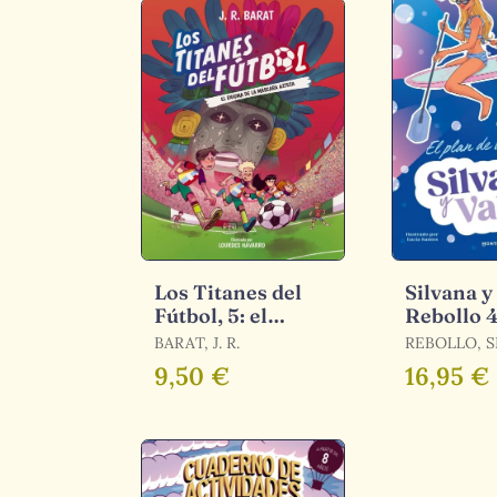
Los Titanes del
Silvana y
Fútbol, 5: el
Rebollo 4
Enigma de la
de Valeri
BARAT, J. R.
REBOLLO, SI
Máscara Azteca
REBOLLO, VA
9,50 €
16,95 €
REBOLLO, SI
REBOLLO, V