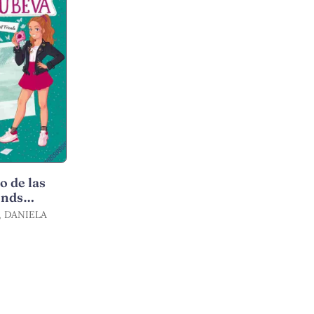
o de las
ends
 DANIELA
 2)