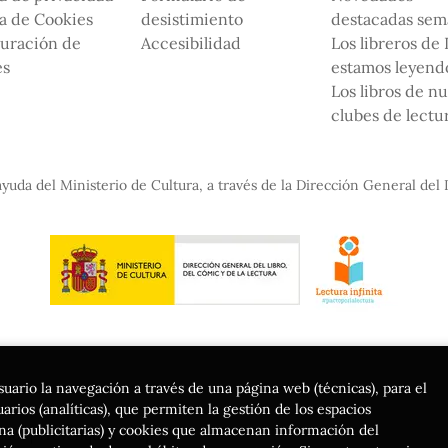
ca de Cookies
desistimiento
destacadas sem
uración de
Accesibilidad
Los libreros de
es
estamos leyendo
Los libros de n
clubes de lectu
yuda del Ministerio de Cultura, a través de la Dirección General del 
suario la navegación a través de una página web (técnicas), para el
rios (analíticas), que permiten la gestión de los espacios
gina (publicitarias) y cookies que almacenan información del
ados |
Trevenque Group