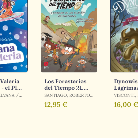
 Valeria
Los Forasterios
Dynowish
 - el Plan
del Tiempo 21.
Lágrimas
a
Aventura en
Luna
LVANA /
SANTIAGO, ROBERTO
VISCONTI,
Hollywood
LERIA /
/ FERNÁNDEZ
MYRIAM
12,95 €
16,00 
LVANA /
BERROCAL, PABLO /
ALERIA
ESTEBAN BUSTOS,
GUILLERMO