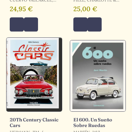
CUERVO VALCÁRCEL,
FIELL, CHARLOTTE &
GUSTAVO
PETER
24,95 €
25,00 €
20Th Century Classic
El 600. Un Sueño
Cars
Sobre Ruedas