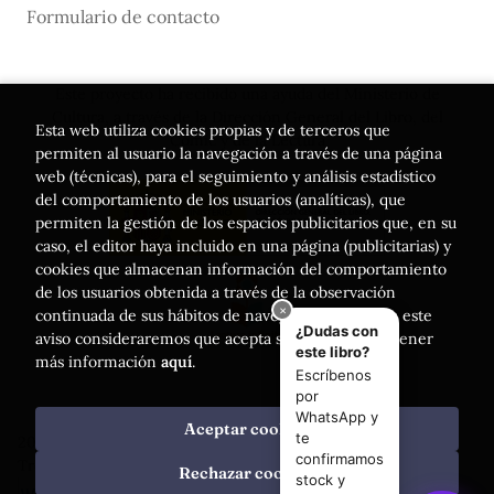
Formulario de contacto
Este proyecto ha recibido una ayuda del Ministerio de
Cultura, a través de la Dirección General del Libro, del
Esta web utiliza cookies propias y de terceros que
Cómic y de la Lectura
permiten al usuario la navegación a través de una página
web (técnicas), para el seguimiento y análisis estadístico
del comportamiento de los usuarios (analíticas), que
permiten la gestión de los espacios publicitarios que, en su
caso, el editor haya incluido en una página (publicitarias) y
cookies que almacenan información del comportamiento
de los usuarios obtenida a través de la observación
continuada de sus hábitos de navegación. Si acepta este
aviso consideraremos que acepta su uso. Puede obtener
más información
aquí
.
Aceptar cookies
2026 ©
Librería Luces
. Todos los Derechos Reservados |
Trevenque Group
Rechazar cookies