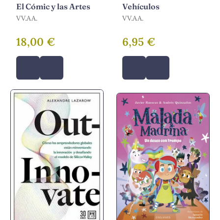
El Cómic y las Artes
Vehículos
VV.AA.
VV.AA.
18,00 €
6,95 €