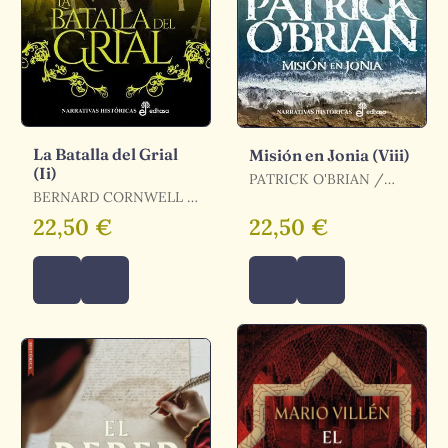
La Batalla del Grial
Misión en Jonia (Viii)
(Ii)
PATRICK O'BRIAN /
BERNARD CORNWELL /
O'BRIAN, PATRICK
CORNWELL, BERNARD
22,50 €
22,50 €