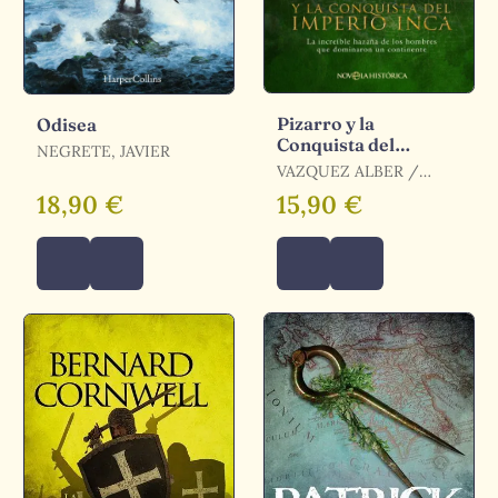
Pizarro y la
Odisea
Conquista del
NEGRETE, JAVIER
Imperio Inca
VAZQUEZ ALBER /
VÁZQUEZ, ALBER
18,90 €
15,90 €