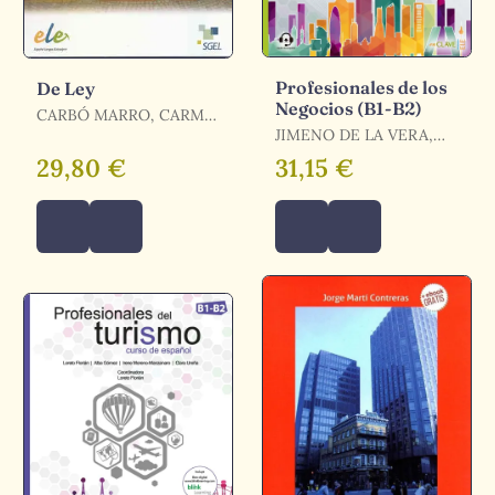
Profesionales de los
De Ley
Negocios (B1-B2)
CARBÓ MARRO, CARME
/ MORA SÁNCHEZ,
JIMENO DE LA VERA,
MIGUEL ÁNGEL
MARÍA JOSÉ /
29,80 €
31,15 €
PALACIOS GUTIÉRREZ,
ELENA