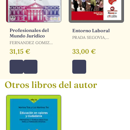
Profesionales del
Entorno Laboral
Mundo Juridico
PRADA SEGOVIA,
FERNANDEZ GOMIZ
MARISA DE / MARCÉ
SARA / NUÑEZ BAYO
ÁLVAREZ, PILAR
31,15 €
33,00 €
ZAIDA
Otros libros del autor