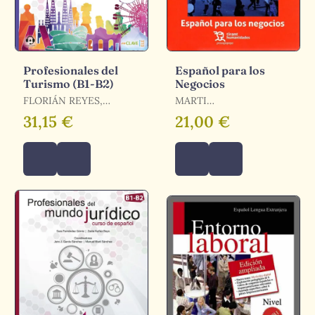
Profesionales del
Español para los
Turismo (B1-B2)
Negocios
FLORIÁN REYES,
MARTI
LORETO / GOMÉZ
CONTRERAS,JORGE
31,15 €
21,00 €
GONZÁLEZ, ALBA /
MORENO-MANZANARO
PANTOJA, IRENE /
UREÑA TORMO, CLARA