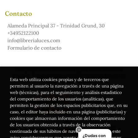
Contacto
Alameda Principal 37 - Trinidad Grund, 30
+34952122100
info@librerialuces.com
Formulario de contacto
Este proyecto ha recibido una ayuda del Ministerio de
Cultura, a través de la Dirección General del Libro, del
Esta web utiliza cookies propias y de terceros que
Cómic y de la Lectura
permiten al usuario la navegación a través de una página
web (técnicas), para el seguimiento y análisis estadístico
del comportamiento de los usuarios (analíticas), que
permiten la gestión de los espacios publicitarios que, en su
caso, el editor haya incluido en una página (publicitarias) y
cookies que almacenan información del comportamiento
de los usuarios obtenida a través de la observación
continuada de sus hábitos de navegación. Si acepta este
aviso consideraremos que acepta su uso. Puede obtener