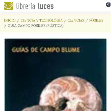
Saltar al contenido principal
0
INICIO
CIENCIA Y TECNOLOGÍA
CIENCIAS
FÓSILES
GUÍA CAMPO FÓSILES (RÚSTICA)