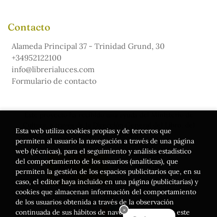
Contacto
Alameda Principal 37 - Trinidad Grund, 30
+34952122100
info@librerialuces.com
Formulario de contacto
Este proyecto ha recibido una ayuda del Ministerio de
Cultura, a través de la Dirección General del Libro, del
Esta web utiliza cookies propias y de terceros que
Cómic y de la Lectura
permiten al usuario la navegación a través de una página
web (técnicas), para el seguimiento y análisis estadístico
del comportamiento de los usuarios (analíticas), que
permiten la gestión de los espacios publicitarios que, en su
caso, el editor haya incluido en una página (publicitarias) y
cookies que almacenan información del comportamiento
de los usuarios obtenida a través de la observación
continuada de sus hábitos de navegación. Si acepta este