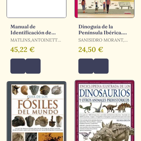
Manual de
Dinoguía de la
Identificación de
Península Ibérica.
Gemas
Una Guía Ilustrada
MATLINS,ANTOINETTE
SANISIDRO MORANT,
para Conocer a
/ BONANNO, ANTONIO
ÓSCAR
45,22 €
24,50 €
nuestros Din
C.