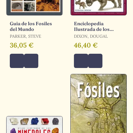
Guia de los Fosiles
Enciclopedia
del Mundo
Ilustrada de los
Dinosaurios y Otros
PARKER, STEVE
DIXON, DOUGAL
Animales
36,05 €
46,40 €