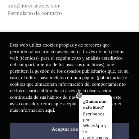
info@librerialuces.com
Formulario de contacto
Este proyecto ha recibido una ayuda del Ministerio de
Cultura, a través de la Dirección General del Libro, del
Esta web utiliza cookies propias y de terceros que
Cómic y de la Lectura
permiten al usuario la navegación a través de una página
web (técnicas), para el seguimiento y análisis estadístico
del comportamiento de los usuarios (analíticas), que
permiten la gestión de los espacios publicitarios que, en su
caso, el editor haya incluido en una página (publicitarias) y
cookies que almacenan información del comportamiento
de los usuarios obtenida a través de la observación
continuada de sus hábitos de navegación. Si acepta este
aviso consideraremos que acepta su uso. Puede obtener
más información
aquí
.
Aceptar cookies
2026 ©
Librería Luces
. Todos los Derechos Reservados |