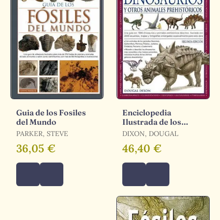
Guia de los Fosiles
Enciclopedia
del Mundo
Ilustrada de los
Dinosaurios y Otros
PARKER, STEVE
DIXON, DOUGAL
Animales
36,05 €
46,40 €