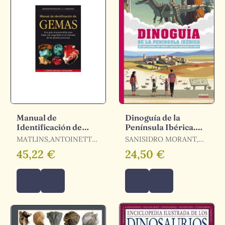
Manual de
Dinoguía de la
Identificación de
Península Ibérica.
Gemas
Una Guía Ilustrada
MATLINS,ANTOINETTE
SANISIDRO MORANT,
para Conocer a
/ BONANNO, ANTONIO
ÓSCAR
45,22 €
24,50 €
nuestros Din
C.