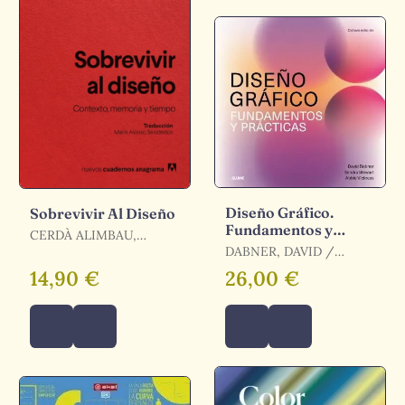
Diseño Gráfico.
Sobrevivir Al Diseño
Fundamentos y
CERDÀ ALIMBAU,
Prácticas (2025)
MARTA
DABNER, DAVID /
STEWART, SANDRA
14,90 €
26,00 €