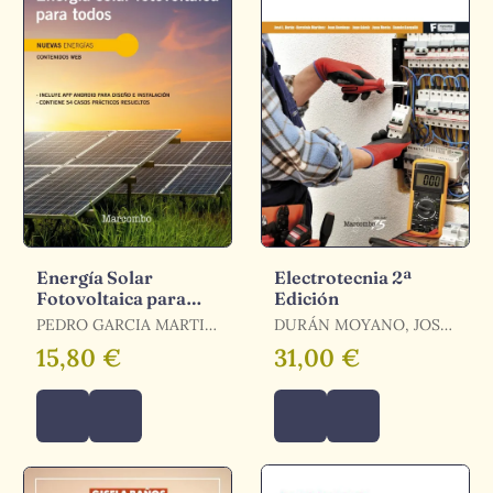
Energía Solar
Electrotecnia 2ª
Fotovoltaica para
Edición
Todos 2Ed
PEDRO GARCIA MARTIN
DURÁN MOYANO, JOSÉ
/ GARCIA MARTIN,
LUIS / DOMINGO PEÑA
15,80 €
31,00 €
PEDRO FRANCISCO
, JOAN / MARTINEZ
GARCIA, HERMINIO / ,
VV. AA