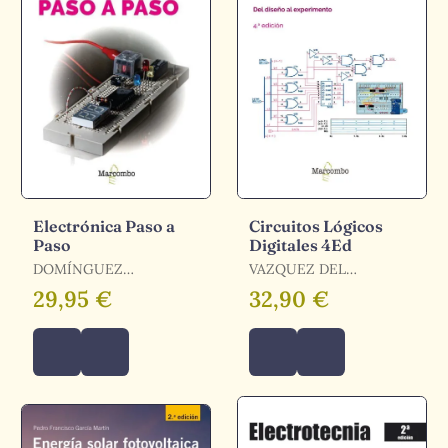
Electrónica Paso a
Circuitos Lógicos
Paso
Digitales 4Ed
DOMÍNGUEZ
VAZQUEZ DEL
MÍNGUEZ, TOMÁS
REAL,JAVIER /
29,95 €
32,90 €
VAZQUEZ DEL REAL,
JAVIER