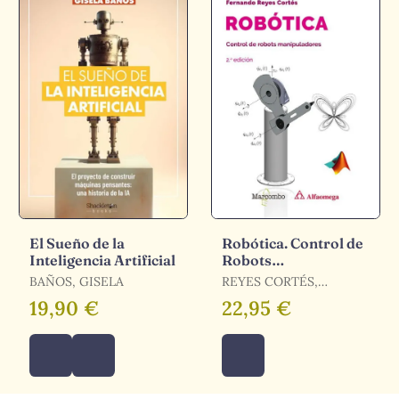
El Sueño de la
Robótica. Control de
Inteligencia Artificial
Robots
Manipuladores 2. ª
BAÑOS, GISELA
REYES CORTÉS,
Edición
FERNANDO
19,90 €
22,95 €