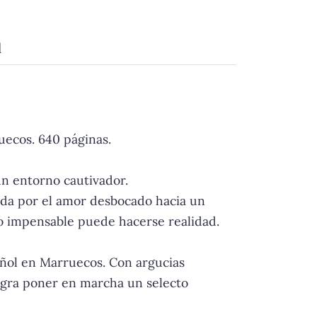
d
uecos. 640 páginas.
un entorno cautivador.
ada por el amor desbocado hacia un
lo impensable puede hacerse realidad.
pañol en Marruecos. Con argucias
ogra poner en marcha un selecto