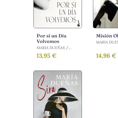
Por si un Día
Misión O
Volvemos
MARIA DUEÑ
DUEÑAS, M
MARIA DUEÑAS /
DUEÑAS, MARÍA
13,95 €
14,96 €