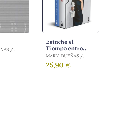
Estuche el
Tiempo entre
ÑAS /
Costuras + Sira
ARÍA
MARIA DUEÑAS /
DUEÑAS, MARÍA
25,90 €