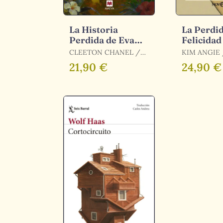
La Historia
La Perdid
Perdida de Eva
Felicidad
Fuentes
CLEETON CHANEL /
KIM ANGIE / KIM,
CHANEL CLEETON
ANGIE
21,90 €
24,90 €