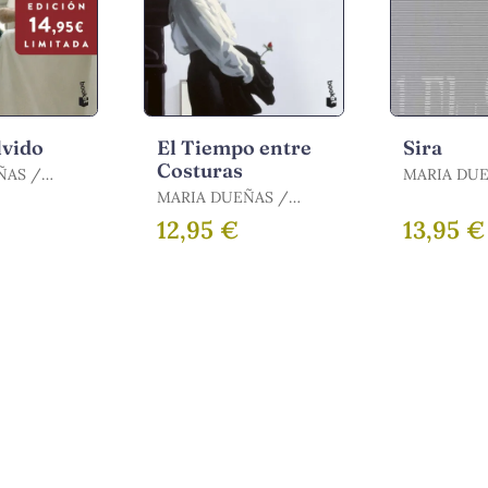
lvido
El Tiempo entre
Sira
Costuras
AS /
MARIA DUE
ARÍA
DUEÑAS, M
MARIA DUEÑAS /
DUEÑAS, MARÍA
12,95 €
13,95 €