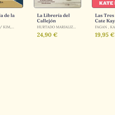
a de la
La Librería del
Las Tres
Callejón
Cate Ka
HURTADO MARJALIZO
FAGAN , K
MANUEL / HURTADO
24,90 €
19,95 €
MARJALIZO, MANUEL