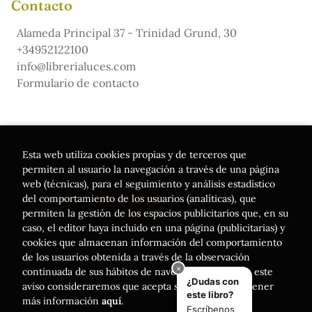
Contacto
Alameda Principal 37 - Trinidad Grund, 30
+34952122100
info@librerialuces.com
Formulario de contacto
Este proyecto ha recibido una ayuda del Ministerio de
Cultura, a través de la Dirección General del Libro, del
Esta web utiliza cookies propias y de terceros que
Cómic y de la Lectura
permiten al usuario la navegación a través de una página
web (técnicas), para el seguimiento y análisis estadístico
del comportamiento de los usuarios (analíticas), que
permiten la gestión de los espacios publicitarios que, en su
caso, el editor haya incluido en una página (publicitarias) y
cookies que almacenan información del comportamiento
de los usuarios obtenida a través de la observación
continuada de sus hábitos de navegación. Si acepta este
aviso consideraremos que acepta su uso. Puede obtener
más información
aquí
.