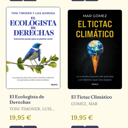
El Ecologista de
El Tictac Climático
Derechas
GOMEZ, MAR
TONI TIMONER, LUIS
QUIROGA / TIMONER,
19,95 €
19,95 €
TONI / QUIROGA, LUIS