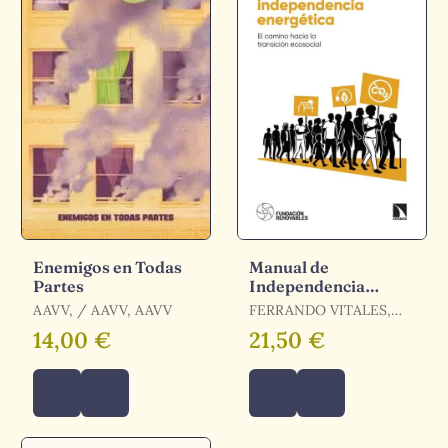
Enemigos en Todas
Manual de
Partes
Independencia
Energética
AAVV, / AAVV, AAVV
FERRANDO VITALES,
FERNANDO / MORALES
14,00 €
21,50 €
LOPEZ / MORALES
LÓPEZ, ISMAEL