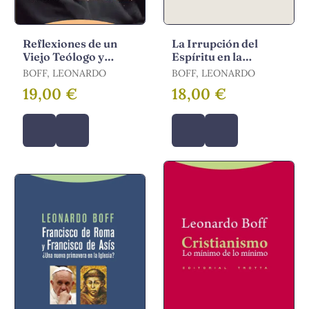
Reflexiones de un
La Irrupción del
Viejo Teólogo y
Espíritu en la
Pensador
Evolución y en la
BOFF, LEONARDO
BOFF, LEONARDO
Historia
19,00 €
18,00 €