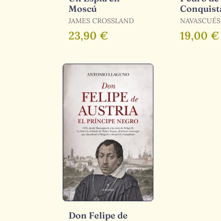
Moscú
Conquist
Chile
JAMES CROSSLAND
NAVASCUÉS,
/ NAVASCUÉS, JAVIER
23,90 €
19,00 €
DE
Don Felipe de