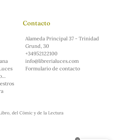
Contacto
Alameda Principal 37 - Trinidad
Grund, 30
+34952122100
ana
info@librerialuces.com
 Luces
Formulario de contacto
...
uestros
ra
Libro, del Cómic y de la Lectura