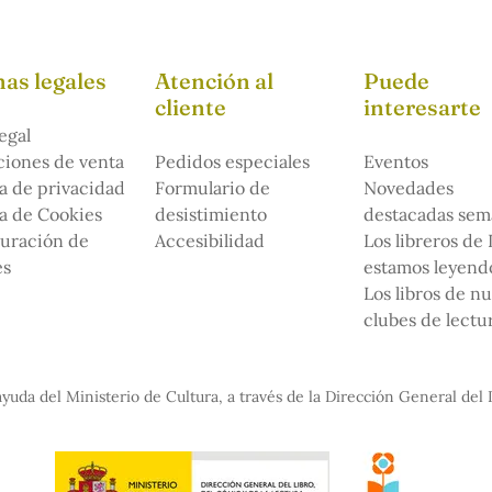
as legales
Atención al
Puede
cliente
interesarte
egal
iones de venta
Pedidos especiales
Eventos
ca de privacidad
Formulario de
Novedades
ca de Cookies
desistimiento
destacadas sem
uración de
Accesibilidad
Los libreros de
es
estamos leyendo
Los libros de n
clubes de lectu
yuda del Ministerio de Cultura, a través de la Dirección General del 