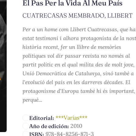
El Pas Per la Vida Al Meu País
CUATRECASAS MEMBRADO, LLIBERT
Per a un home com Llibert Cuatrecasas, que ha
estat testimoni i alhora protagonista de la nos
història recent, fer un llibre de memòries
polítiques vol dir passar revista no només al
partit polític en el qual milita des de molt jove,
Unió Democràtica de Catalunya, sinó també a
l'evolució del país en les darreres dècades. El
protagonisme d'Europa també hi és important,
perquè...
***Varias***
Editorial:
2010
Año de edición:
978-84-8256-871-3
ISBN: