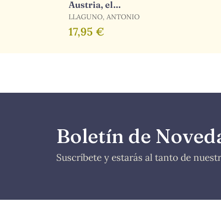
Austria, el
Príncipe Negro
LLAGUNO, ANTONIO
17,95 €
Boletín de Noved
Suscríbete y estarás al tanto de nues