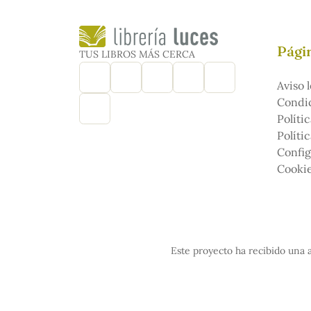
Págin
TUS LIBROS MÁS CERCA
Aviso l
Condic
Políti
Políti
Config
Cooki
Este proyecto ha recibido una a