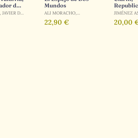
ador de
Mundos
Republic
las Letra
 JAVIER DE
ALI MORACHO,
JIMÉNEZ A
HAIDAR / IBAÑEZ
RAFAEL
22,90 €
20,00 
BLANCO, CORY