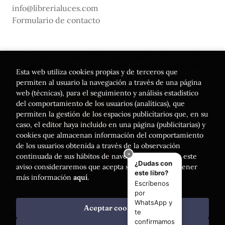
info@librerialuces.com
Formulario de contacto
Este proyecto ha recibido una ayuda del Ministerio de
Cultura, a través de la Dirección General del Libro, del
Esta web utiliza cookies propias y de terceros que
Cómic y de la Lectura
permiten al usuario la navegación a través de una página
web (técnicas), para el seguimiento y análisis estadístico
del comportamiento de los usuarios (analíticas), que
permiten la gestión de los espacios publicitarios que, en su
caso, el editor haya incluido en una página (publicitarias) y
cookies que almacenan información del comportamiento
de los usuarios obtenida a través de la observación
continuada de sus hábitos de navegación. Si acepta este
aviso consideraremos que acepta su uso. Puede obtener
más información
aquí
.
Aceptar cookies
2026 ©
Librería Luces
. Todos los Derechos Reservados |
Trevenque Group