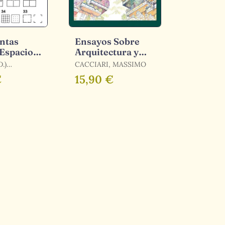
ntas
Ensayos Sobre
 Espacio
Arquitectura y
tónico
Filosofía
.)
CACCIARI, MASSIMO
€
15,90 €