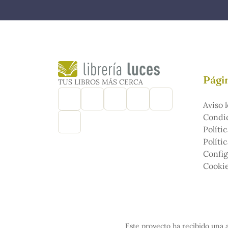
Págin
TUS LIBROS MÁS CERCA
Aviso l
Condic
Políti
Políti
Config
Cooki
Este proyecto ha recibido una a