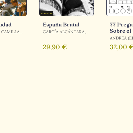
udad
España Brutal
77 Pregu
Sobre el
, CAMILLA
GARCÍA ALCÁNTARA,
Arquitec
N
ALEJANDRO
ANDREA (ED
DEPLAZES
29,90 €
32,00 