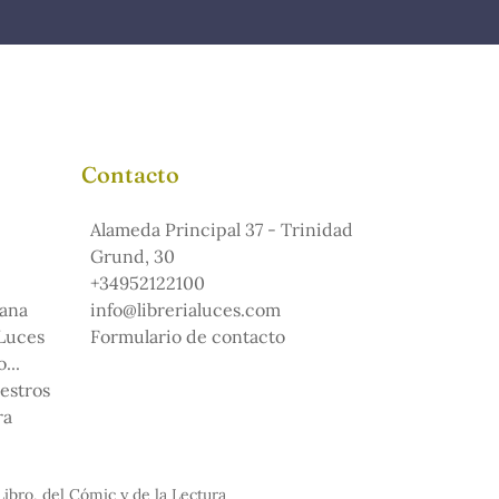
Contacto
Alameda Principal 37 - Trinidad
Grund, 30
+34952122100
ana
info@librerialuces.com
 Luces
Formulario de contacto
...
uestros
ra
Libro, del Cómic y de la Lectura