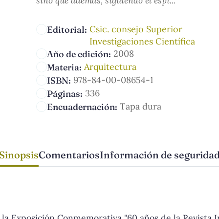
sino que además, siguiendo el espí...
Csic. consejo Superior
Editorial:
Investigaciones Científica
2008
Año de edición:
Arquitectura
Materia:
978-84-00-08654-1
ISBN:
336
Páginas:
Tapa dura
Encuadernación:
Sinopsis
Comentarios
Información de segurida
e la Exposición Conmemorativa "60 años de la Revista 