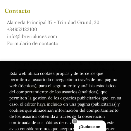
Contacto
Alameda Principal 37 - Trinidad Grund, 30
+34952122100
info@librerialuces.com
Formulario de contacto
Este proyecto ha recibido una ayuda del Ministerio de
Cultura, a través de la Dirección General del Libro, del
Esta web utiliza cookies propias y de terceros que
Cómic y de la Lectura
permiten al usuario la navegación a través de una página
web (técnicas), para el seguimiento y análisis estadístico
del comportamiento de los usuarios (analíticas), que
permiten la gestión de los espacios publicitarios que, en su
caso, el editor haya incluido en una página (publicitarias) y
cookies que almacenan información del comportamiento
de los usuarios obtenida a través de la observación
continuada de sus hábitos de navegación. Si acepta este
aviso consideraremos que acepta su uso. Puede obtener