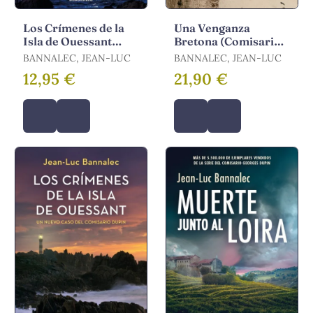
Los Crímenes de la
Una Venganza
Isla de Ouessant
Bretona (Comisario
(Comisario Dupin 13)
Dupin)
BANNALEC, JEAN-LUC
BANNALEC, JEAN-LUC
12,95 €
21,90 €