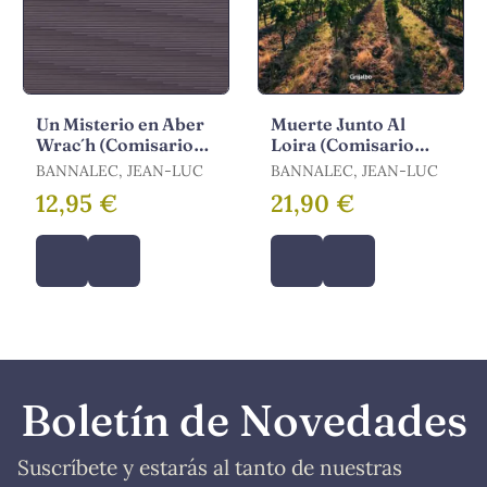
Un Misterio en Aber
Muerte Junto Al
Wrac´h (Comisario
Loira (Comisario
Dupin 11)
Dupin 12)
BANNALEC, JEAN-LUC
BANNALEC, JEAN-LUC
12,95 €
21,90 €
Boletín de Novedades
Suscríbete y estarás al tanto de nuestras