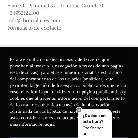
Alameda Principal 37 - Trinidad Grund, 30
+34952122100
info@librerialuces.com
Formulario de contacto
Este proyecto ha recibido una ayuda del Ministerio de
Cultura, a través de la Dirección General del Libro, del
Esta web utiliza cookies propias y de terceros que
Cómic y de la Lectura
permiten al usuario la navegación a través de una página
web (técnicas), para el seguimiento y análisis estadístico
del comportamiento de los usuarios (analíticas), que
permiten la gestión de los espacios publicitarios que, en su
caso, el editor haya incluido en una página (publicitarias) y
cookies que almacenan información del comportamiento
de los usuarios obtenida a través de la observación
continuada de sus hábitos de navegación. Si acepta este
aviso consideraremos que acepta su uso. Puede obtener
más información
aquí
.