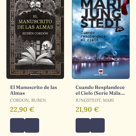
El Manuscrito de las
Cuando Resplandece
Almas
el Cielo (Serie Málaga
3)
CORDON, RUBEN
JUNGSTEDT, MARI
22,90 €
21,90 €