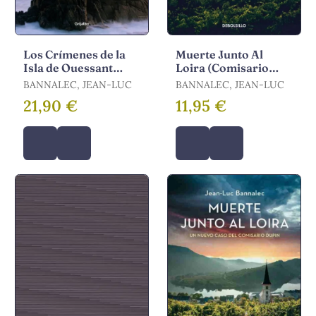
Los Crímenes de la
Muerte Junto Al
Isla de Ouessant
Loira (Comisario
(Comisario Dupin 13)
Dupin 12)
BANNALEC, JEAN-LUC
BANNALEC, JEAN-LUC
21,90 €
11,95 €