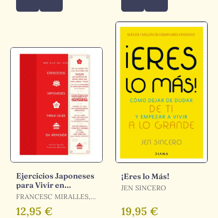
Ejercicios Japoneses
¡Eres lo Más!
para Vivir en
JEN SINCERO
Armonía. Más Allá
FRANCESC MIRALLES,
del Ikigai
HÉCTOR GARCÍA
12,95 €
19,95 €