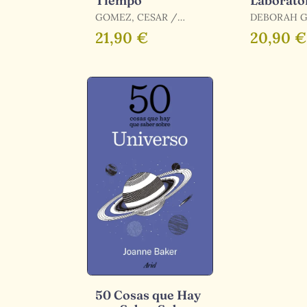
Tiempo
Laborato
GOMEZ, CESAR /
DEBORAH G
VAZQUEZ-MOZO,
BELLO
21,90 €
20,90 €
MIGUEL A.
50 Cosas que Hay