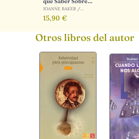
que Saber Sobre
el Universo
JOANNE BAKER /
BAKER, JOANNE
15,90 €
Otros libros del autor