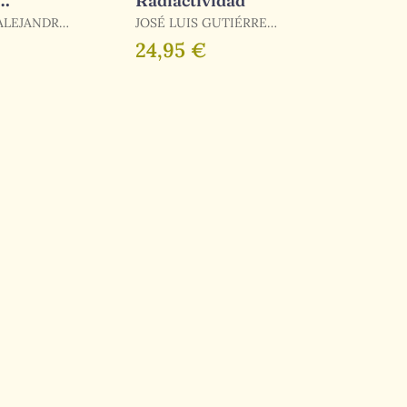
Radiactividad
as por la
ALEJANDRO
JOSÉ LUIS GUTIÉRREZ
VILLANUEVA,
24,95 €
O