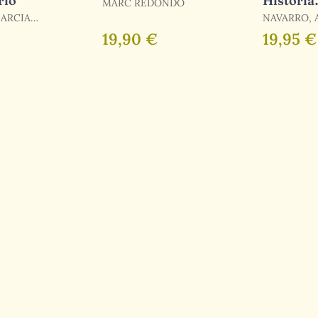
rio
Historia
MARC REDONDO
Explicad
ARCIA
NAVARRO, 
Química
/ NAVARRO YÁÑEZ,
19,90 €
19,95 €
ALEJANDR