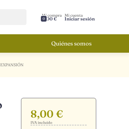
Mi compra
Mi cuenta
0,00 €
Iniciar sesión
0
Quiénes somos
 EXPANSIÓN
o
8,00 €
IVA incluido