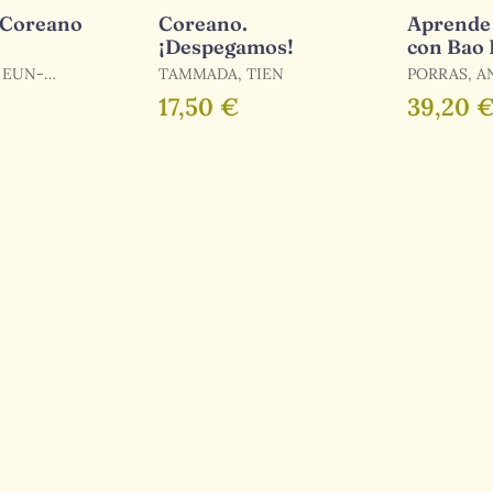
 Coreano
Coreano.
Aprende
¡Despegamos!
con Bao 
Libro de
TAMMADA, TIEN
PORRAS, A
Profesor
17,50 €
39,20 
Cd)