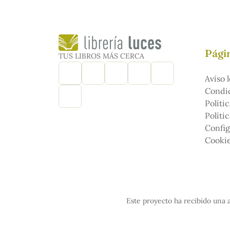
Págin
TUS LIBROS MÁS CERCA
Aviso l
Condic
Políti
Políti
Config
Cooki
Este proyecto ha recibido una a