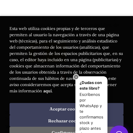
Este proyecto ha recibido una ayuda del Ministerio de
Cultura, a través de la Dirección General del Libro, del
Esta web utiliza cookies propias y de terceros que
Cómic y de la Lectura
permiten al usuario la navegación a través de una página
web (técnicas), para el seguimiento y análisis estadístico
del comportamiento de los usuarios (analíticas), que
permiten la gestión de los espacios publicitarios que, en su
caso, el editor haya incluido en una página (publicitarias) y
cookies que almacenan información del comportamiento
de los usuarios obtenida a través de la observación
continuada de sus hábitos de navegación. Si acepta este
aviso consideraremos que acepta su uso. Puede obtener
más información
aquí
.
Aceptar cookies
2026 ©
Librería Luces
. Todos los Derechos Reservados |
Trevenque Group
Rechazar cookies
Configuración