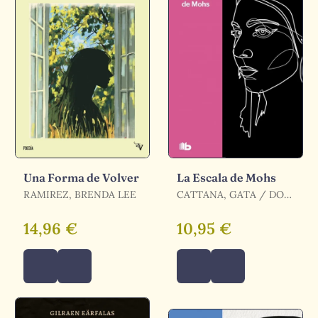
Una Forma de Volver
La Escala de Mohs
RAMIREZ, BRENDA LEE
CATTANA, GATA / DON
IWANA / CATTANA,
GATA / DON IWANA,
14,96 €
10,95 €
DON IWANA