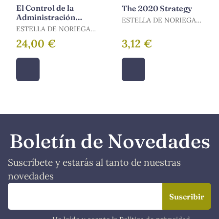
El Control de la
The 2020 Strategy
Administración
ESTELLA DE NORIEGA,
Comunitaria a
ESTELLA DE NORIEGA,
ANTONIO
Través de la
ANTONIO
24,00 €
3,12 €
Motivación
Boletín de Novedades
Suscríbete y estarás al tanto de nuestras
novedades