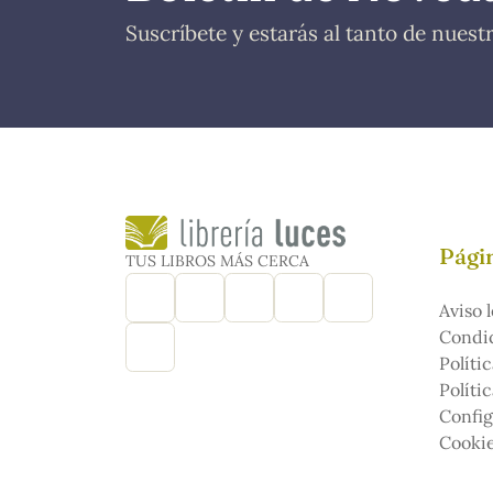
Suscríbete y estarás al tanto de nues
Págin
TUS LIBROS MÁS CERCA
Aviso l
Condic
Políti
Políti
Config
Cooki