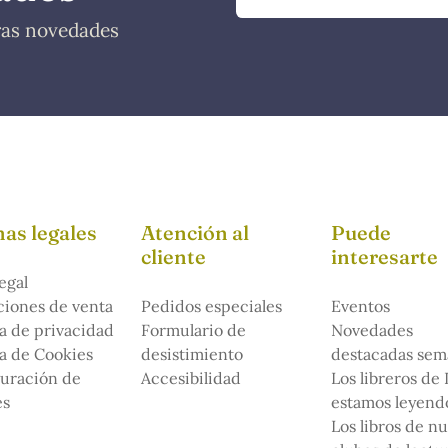
tras novedades
as legales
Atención al
Puede
cliente
interesarte
egal
iones de venta
Pedidos especiales
Eventos
ca de privacidad
Formulario de
Novedades
ca de Cookies
desistimiento
destacadas sem
uración de
Accesibilidad
Los libreros de
es
estamos leyendo
Los libros de n